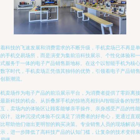
随着科技的飞速发展和消费需求的不断升级，手机卖场已不再是
纯的手机交易场所，而是演变为集前沿科技展示、个性化体验和
站式服务于一体的电子产品销售新地标。在这个以智能手机为核
的数字时代，手机卖场正凭借其独特的优势，引领着电子产品销
的创新潮流。
手机卖场作为电子产品的前沿展示平台，为消费者提供了零距离
触最新科技的机会。从折叠屏手机的惊艳亮相到AI智能设备的智慧
交互，卖场内的体验区让顾客能够亲手操作、亲身感受产品的性
与设计。这种沉浸式体验不仅满足了消费者的好奇心，更通过直
对比帮助他们做出更明智的购买决策。专业销售人员的现场解说
演示，进一步降低了高科技产品的认知门槛，让复杂的技术变得
切易懂。