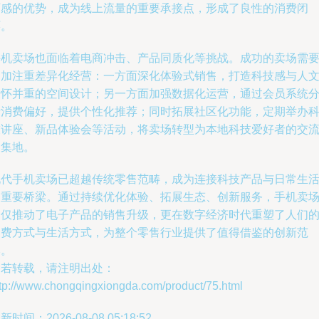
可感的优势，成为线上流量的重要承接点，形成了良性的消费闭
环。
手机卖场也面临着电商冲击、产品同质化等挑战。成功的卖场需
更加注重差异化经营：一方面深化体验式销售，打造科技感与人
关怀并重的空间设计；另一方面加强数据化运营，通过会员系统
析消费偏好，提供个性化推荐；同时拓展社区化功能，定期举办
技讲座、新品体验会等活动，将卖场转型为本地科技爱好者的交
聚集地。
现代手机卖场已超越传统零售范畴，成为连接科技产品与日常生
的重要桥梁。通过持续优化体验、拓展生态、创新服务，手机卖
不仅推动了电子产品的销售升级，更在数字经济时代重塑了人们
消费方式与生活方式，为整个零售行业提供了值得借鉴的创新范
本。
如若转载，请注明出处：
ttp://www.chongqingxiongda.com/product/75.html
新时间：2026-08-08 05:18:52