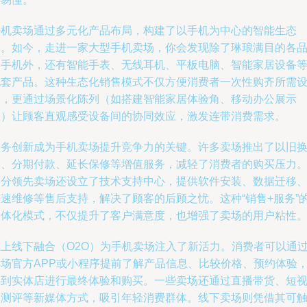
手机卖场通过多元化产品布局，构建了以手机为中心的智能生态
圈。如今，走进一家大型手机卖场，你会发现除了琳琅满目的各
牌手机外，还有智能手表、无线耳机、平板电脑、智能家居设备
配套产品。这种生态化销售模式不仅方便消费者一次性购齐所需
备，更通过场景化陈列（如搭建智能家居体验角、移动办公展示
区）让顾客直观感受设备间的协同效应，激发连带消费需求。
服务创新成为手机卖场提升竞争力的关键。许多卖场推出了以旧
新、分期付款、延长保修等增值服务，减轻了消费者的购买压力
部分领先卖场还设立了技术支持中心，提供软件安装、数据迁移
快速维修等售后支持，解决了顾客的后顾之忧。这种“销售+服务”
一体化模式，不仅提升了客户满意度，也增强了卖场的用户粘性
线上线下融合（O2O）为手机卖场注入了新活力。消费者可以通
卖场官方APP或小程序提前了解产品信息、比较价格、预约体验
再到实体店进行最终体验和购买。一些卖场还通过直播带货、短
频测评等新媒体方式，吸引年轻消费群体。线下卖场则凭借其可