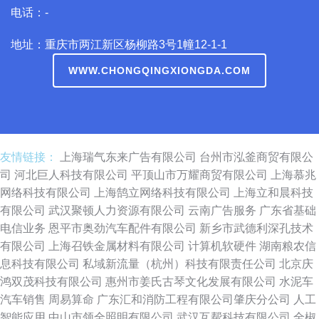
电话：-
地址：重庆市两江新区杨柳路3号1幢12-1-1
WWW.CHONGQINGXIONGDA.COM
友情链接：
上海瑞气东来广告有限公司
台州市泓釜商贸有限公
司
河北巨人科技有限公司
平顶山市万耀商贸有限公司
上海慕兆
网络科技有限公司
上海鹄立网络科技有限公司
上海立和晨科技
有限公司
武汉聚顿人力资源有限公司
云南广告服务
广东省基础
电信业务
恩平市奥劲汽车配件有限公司
新乡市武德利深孔技术
有限公司
上海召铁金属材料有限公司
计算机软硬件
湖南粮农信
息科技有限公司
私域新流量（杭州）科技有限责任公司
北京庆
鸿双茂科技有限公司
惠州市姜氏古琴文化发展有限公司
水泥车
汽车销售
周易算命
广东汇和消防工程有限公司肇庆分公司
人工
智能应用
中山市领全照明有限公司
武汉互帮科技有限公司
全椒