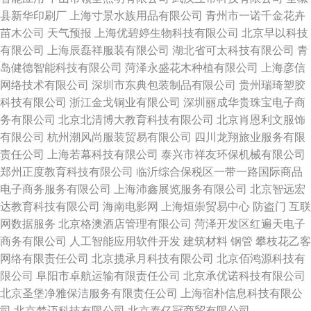
县新华印刷厂
上海寸景水族用品有限公司
青州市一诺千金花卉
苗木公司
天气预报
上海优碧婷生物科技有限公司
北京早以科技
有限公司
上海辰磊祥服装有限公司
湖北省可太科技有限公司
青
岛健德智能科技有限公司
菏泽永盛花木种植有限公司
上海彦信
网络技术有限公司
深圳市东典包装制品有限公司
贵州瑞琦塑胶
科技有限公司
浙江金戈铜业有限公司
深圳丽成华贵珠宝电子商
务有限公司
北京北清博大教育科技有限公司
北京肖恩利文服饰
有限公司
杭州潮风尚服装贸易有限公司
四川龙翔旅业服务有限
责任公司
上海若幕科技有限公司
泰兴市祥友环保机械有限公司
郑州正度教育科技有限公司
临沂综合保税区一带一路国际商品
电子商务服务有限公司
上海沛鑫展览服务有限公司
北京智远宏
达教育科技有限公司
海南电影网
上海烜崇贸易中心
防盗门
互联
网数据服务
北京格澳酒店管理有限公司
菏泽开发区红遍天电子
商务有限公司
人工智能应用软件开发
建筑材料
钢管
攀枝花乙客
网络有限责任公司
北京揽承月科技有限公司
北京佰鸿源科技有
限公司
阜阳市卓航运输有限责任公司
北京承优诺科技有限公司
北京圣堡净雅保洁服务有限责任公司
上海宿朴信息科技有限公
司
北京梦迈科技有限公司
北京泰亿冠商贸有限公司